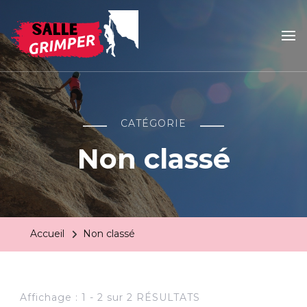
Salle grimper
Votre actualité escalade
CATÉGORIE
Non classé
Accueil
Non classé
Affichage : 1 - 2 sur 2 RÉSULTATS