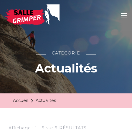
Salle grimper
Votre actualité escalade
CATÉGORIE
Actualités
Accueil
Actualités
Affichage : 1 - 9 sur 9 RÉSULTATS